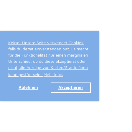
Kekse: Unsere Seite verwendet Cookies,
falls du damit einverstanden bist. Es macht
für die Funktionalität nur einen marginalen
Unterschied, ob du diese akzeptierst oder
nicht, die Anzeige von Karten/Stadtplänen
kann gestört sein.
Mehr Infos
Ablehnen
Akzeptieren