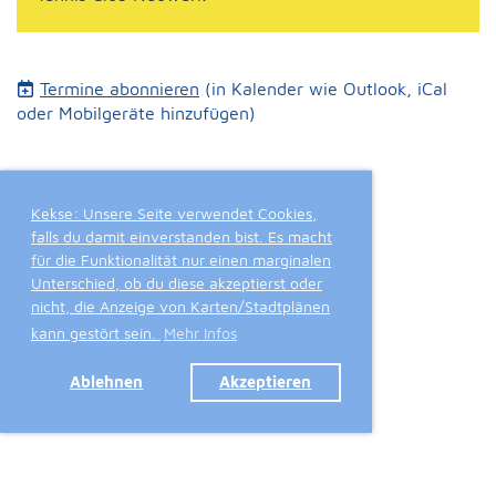
Termine abonnieren
(in Kalender wie Outlook, iCal
oder Mobilgeräte hinzufügen)
Kekse: Unsere Seite verwendet Cookies,
falls du damit einverstanden bist. Es macht
für die Funktionalität nur einen marginalen
Unterschied, ob du diese akzeptierst oder
nicht, die Anzeige von Karten/Stadtplänen
kann gestört sein.
Mehr Infos
Ablehnen
Akzeptieren